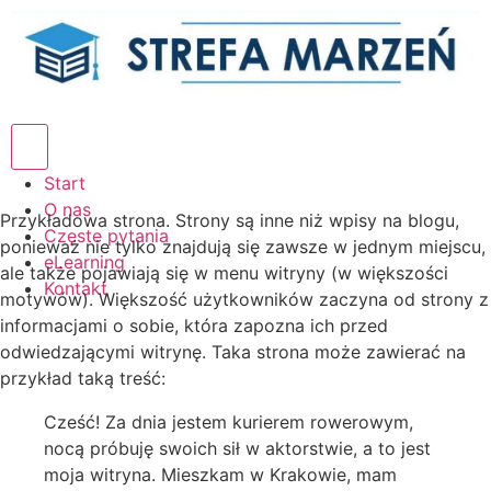
Humberger Toggle Menu
Start
O nas
Przykładowa strona. Strony są inne niż wpisy na blogu,
Częste pytania
ponieważ nie tylko znajdują się zawsze w jednym miejscu,
eLearning
ale także pojawiają się w menu witryny (w większości
Kontakt
motywów). Większość użytkowników zaczyna od strony z
informacjami o sobie, która zapozna ich przed
odwiedzającymi witrynę. Taka strona może zawierać na
przykład taką treść:
Cześć! Za dnia jestem kurierem rowerowym,
nocą próbuję swoich sił w aktorstwie, a to jest
moja witryna. Mieszkam w Krakowie, mam