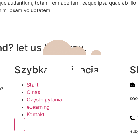
elaudantium, totam rem aperiam, eaque ipsa quae ab illo in
enim ipsam voluptatem.
d? let us help you.
Szybka nawigacja
S
Start
az
O nas
seo
Częste pytania
eLearning
Kontakt
Humberger Toggle Menu
+48