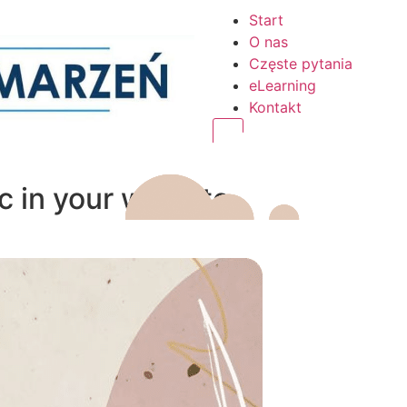
Start
O nas
Częste pytania
eLearning
Kontakt
Humberger Toggle Menu
c in your website